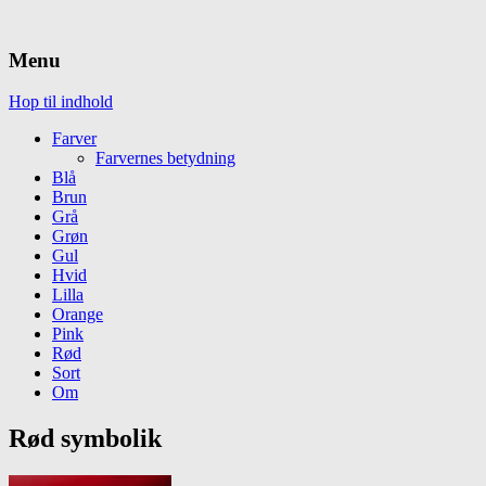
Menu
Hop til indhold
Farver
Farvernes betydning
Blå
Brun
Grå
Grøn
Gul
Hvid
Lilla
Orange
Pink
Rød
Sort
Om
Rød symbolik